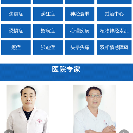
焦虑症
躁狂症
神经衰弱
戒酒中心
恐惧症
疑病症
心理疾病
植物神经紊乱
癔症
强迫症
头晕头痛
双相情感障碍
医院专家