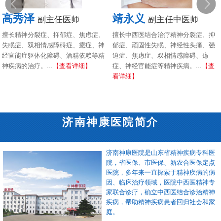
高秀泽
靖永义
副主任医师
副主任中医师
擅长精神分裂症、抑郁症、焦虑症、
擅长中西医结合治疗精神分裂症、抑
失眠症、双相情感障碍症、癔症、神
郁症、顽固性失眠、神经性头痛、强
经官能症躯体化障碍、酒精依赖等精
迫症、焦虑症、双相情感障碍、癔
神疾病的治疗。...
【查看详细】
症、神经官能症等精神疾病。...
【查
看详细】
济南神康医院简介
济南神康医院是山东省精神疾病专科医
院，省医保、市医保、新农合医保定点
医院，多年来一直探索于精神疾病的病
因、临床治疗领域，医院中西医精神专
家联合诊疗，确立中西医结合诊治精神
疾病，帮助精神疾病患者回归社会和家
庭。