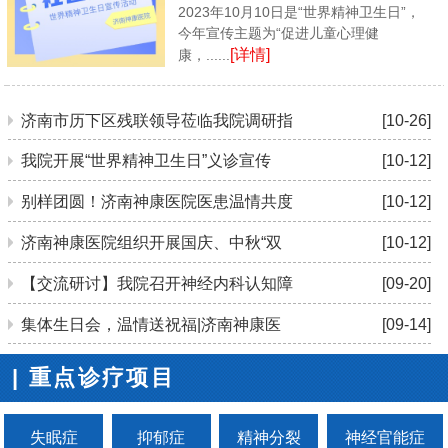
2023年10月10日是“世界精神卫生日”，
今年宣传主题为“促进儿童心理健
[详情]
康，......
济南市历下区残联领导莅临我院调研指
[10-26]
我院开展“世界精神卫生日”义诊宣传
[10-12]
别样团圆！济南神康医院医患温情共度
[10-12]
济南神康医院组织开展国庆、中秋“双
[10-12]
【交流研讨】我院召开神经内科认知障
[09-20]
集体生日会，温情送祝福|济南神康医
[09-14]
| 重点诊疗项目
失眠症
抑郁症
精神分裂
神经官能症