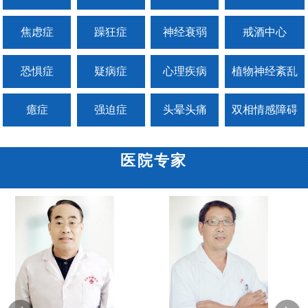
焦虑症
躁狂症
神经衰弱
戒酒中心
恐惧症
疑病症
心理疾病
植物神经紊乱
癔症
强迫症
头晕头痛
双相情感障碍
医院专家