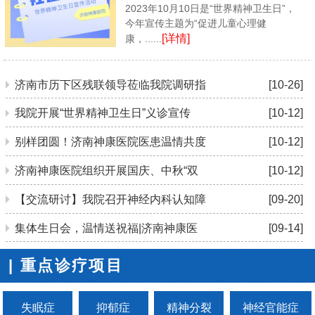
2023年10月10日是“世界精神卫生日”，
今年宣传主题为“促进儿童心理健
[详情]
康，......
济南市历下区残联领导莅临我院调研指
[10-26]
我院开展“世界精神卫生日”义诊宣传
[10-12]
别样团圆！济南神康医院医患温情共度
[10-12]
济南神康医院组织开展国庆、中秋“双
[10-12]
【交流研讨】我院召开神经内科认知障
[09-20]
集体生日会，温情送祝福|济南神康医
[09-14]
| 重点诊疗项目
失眠症
抑郁症
精神分裂
神经官能症