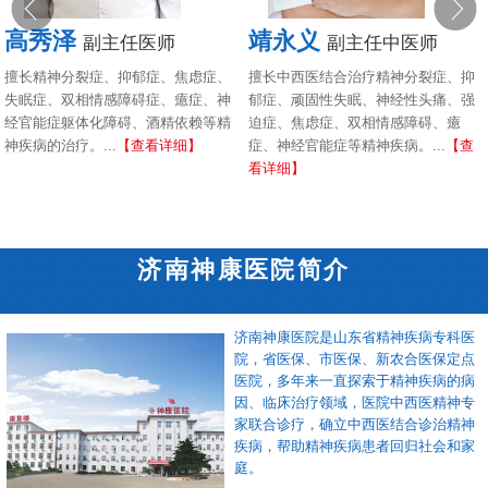
高秀泽
靖永义
副主任医师
副主任中医师
擅长精神分裂症、抑郁症、焦虑症、
擅长中西医结合治疗精神分裂症、抑
失眠症、双相情感障碍症、癔症、神
郁症、顽固性失眠、神经性头痛、强
经官能症躯体化障碍、酒精依赖等精
迫症、焦虑症、双相情感障碍、癔
神疾病的治疗。...
【查看详细】
症、神经官能症等精神疾病。...
【查
看详细】
济南神康医院简介
济南神康医院是山东省精神疾病专科医
院，省医保、市医保、新农合医保定点
医院，多年来一直探索于精神疾病的病
因、临床治疗领域，医院中西医精神专
家联合诊疗，确立中西医结合诊治精神
疾病，帮助精神疾病患者回归社会和家
庭。